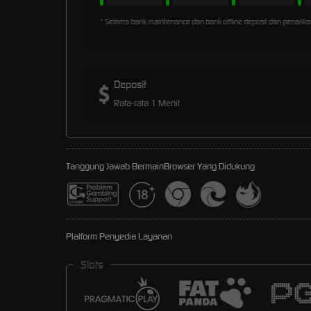
mau****o
IDR
4,597,900.00
* Selama bank maintenance dan bank offline deposit dan penarikan
Gates of Olympus 1000
azz****9
IDR
1,142,700.00
Starlight Princess 1000
Deposit
Rata-rata 1 Menit
gab****a
IDR
608,800.00
Mahjong Ways
asa****8
Tanggung Jawab Bermain
Browser Yang Didukung
IDR
3,560,900.00
Mahjong Ways 2
val****o
IDR
559,450.00
Aztec Gems
Platform Penyedia Layanan
jer****h
Slots
IDR
1,310,900.00
Gates of Olympus
gol****h