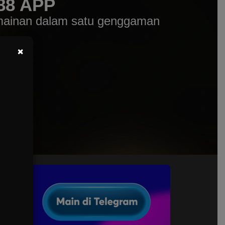
8 APP
rmainan dalam satu genggaman
ORT88
×
stalasi