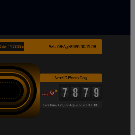
Sab, 08-Agt-2026 00.15.08
.59.59 sampai 30-Sep-2026 14.59.59. Selama waktu ini, PP Virtual Sports permainan tidak akan
Nex4D Pools Day
Live Draw Jum, 07-Agt-2026 00.00.00