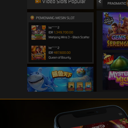
Video Slots Popular
PEMENANG MESIN SLOT
ke****2
IDR
1,349,700.00
Mahjong Wins 3 – Black Scatter
ke****2
IDR
487,600.00
Queen of Bounty
ase****k
IDR
451,000.00
Gemstones Gold
asi****n
IDR
4,372,100.00
Gates of Olympus 1000
ase****8
IDR
1,947,700.00
Sugar Rush 1000