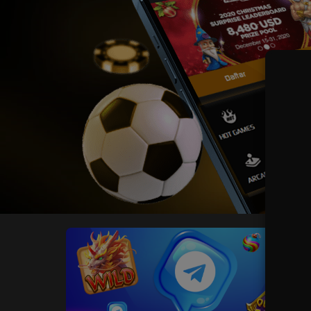
kin****n
IDR
72,881,000.00
Gates of Gatot Kaca 1000
azz****d
IDR
45,366,000.00
Mahjong Ways 2
att****n
IDR
3,355,600.00
Gates of Olympus 1000
tim****s
IDR
4,675,700.00
Wisdom of Athena 1000
riv****e
IDR
37,394,000.00
Gates of Gatot Kaca 1000
ari****a
IDR
5,915,900.00
Starlight Princess 1000
nob****y
IDR
1,805,300.00