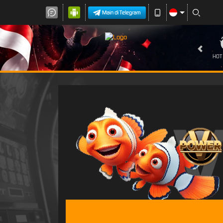
Main di Telegram
HOT