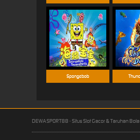
Spongebob
Thund
DEWASPORT88 - Situs Slot Gacor & Taruhan Bola