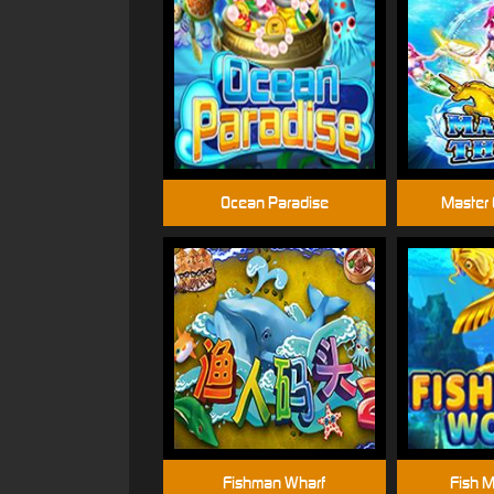
Ocean Paradise
Master 
Fishman Wharf
Fish M