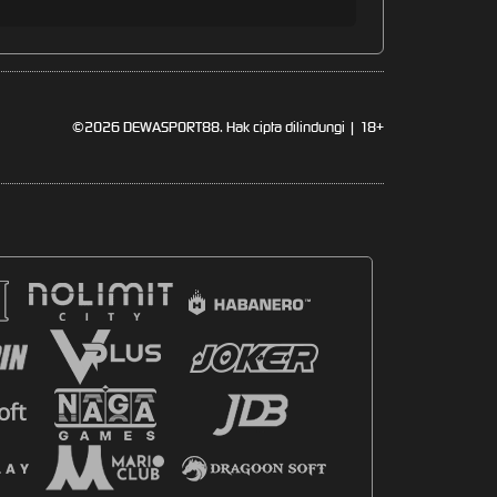
©2026 DEWASPORT88. Hak cipta dilindungi | 18+