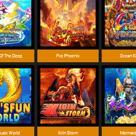
Of The Deep
Fire Phoenix
Ocean K
usic World
Kirin Storm
Mermaid