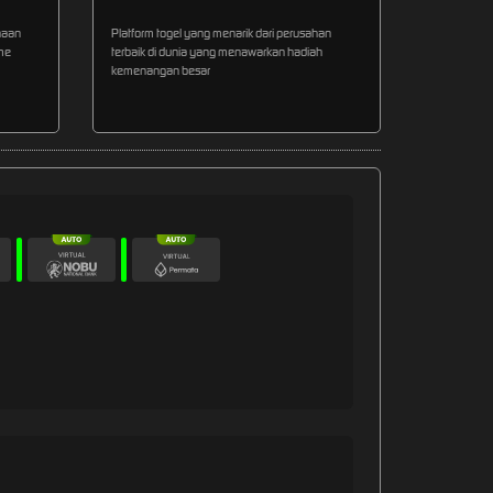
haan
Platform togel yang menarik dari perusahan
ame
terbaik di dunia yang menawarkan hadiah
kemenangan besar