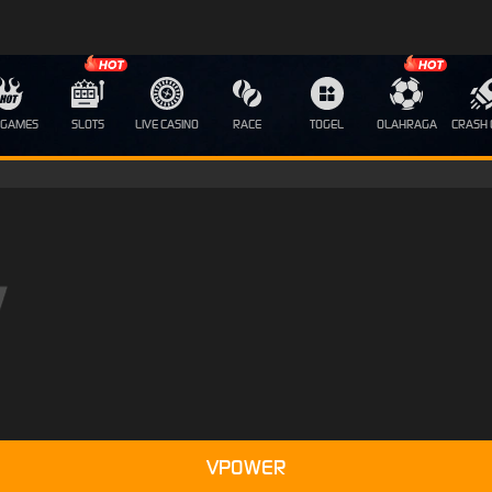
 GAMES
SLOTS
LIVE CASINO
RACE
TOGEL
OLAHRAGA
CRASH
VPOWER