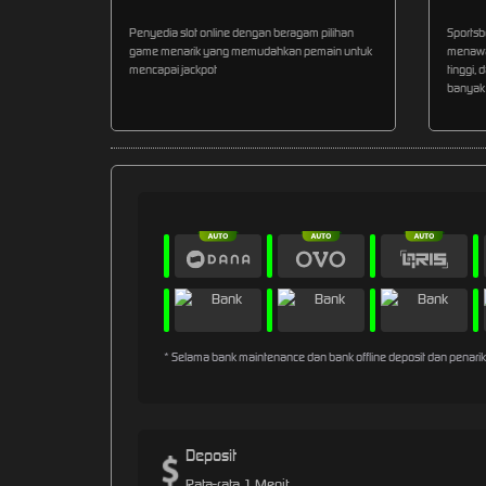
Penyedia slot online dengan beragam pilihan
Sportsb
game menarik yang memudahkan pemain untuk
menawar
mencapai jackpot
tinggi,
banyak 
* Selama bank maintenance dan bank offline deposit dan penarik
Deposit
Rata-rata 1 Menit