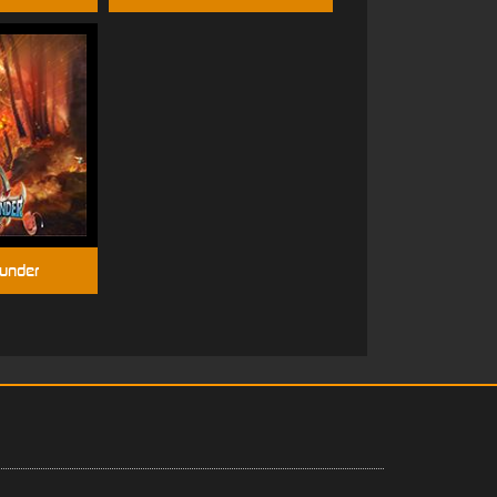
hunder