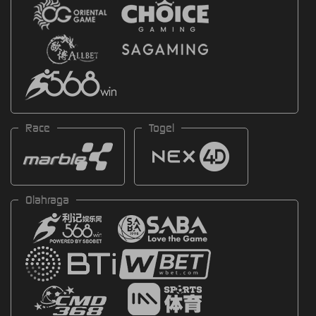
Race
Togel
Olahraga