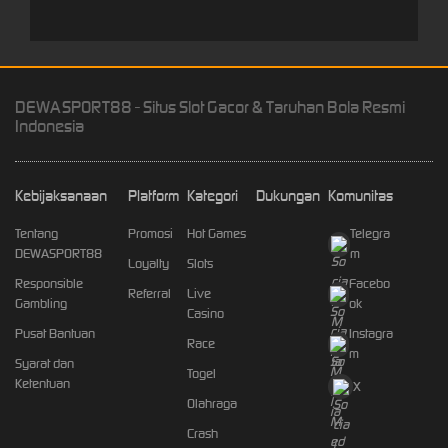
DEWASPORT88 - Situs Slot Gacor & Taruhan Bola Resmi
Indonesia
Kebijaksanaan
Platform
Kategori
Dukungan
Komunitas
Tentang
Promosi
Hot Games
Telegra
DEWASPORT88
m
Loyalty
Slots
Responsible
Facebo
Referral
Live
Gambling
ok
Casino
Pusat Bantuan
Instagra
Race
m
Syarat dan
Togel
Ketentuan
X
Olahraga
Crash