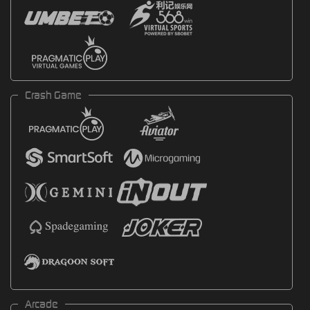
Crash Game
Arcade