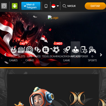
Main di
MASUK
DAFTAR
Telegram
HOT
SLOTS
LIVE
RACE
TOGEL
OLAHRAGA
CRASH
ARCADE
POKER
E-
SABUN
GAMES
CASINO
GAME
SPORTS
AYAM