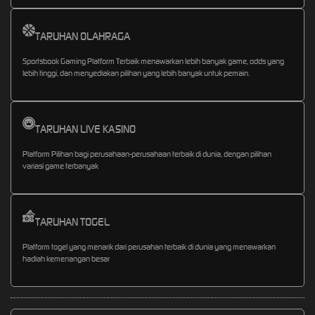
TARUHAN OLAHRAGA
Sportsbook Gaming Platform Terbaik menawarkan lebih banyak game, odds yang
lebih tinggi, dan menyediakan pilihan yang lebih banyak untuk pemain.
TARUHAN LIVE KASINO
Platform Pilihan bagi perusahaan-perusahaan terbaik di dunia, dengan pilihan
variasi game terbanyak
TARUHAN TOGEL
Platform togel yang menarik dari perusahan terbaik di dunia yang menawarkan
hadiah kemenangan besar