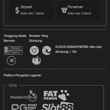
Deposit
Penarikan
Rata-rata 1 Menit
Rata-rata 3 Menit
Tanggung Jawab
Browser Yang
Bermain
Didukung
©2026 DEWASPORT88. Hak cipta
dilindungi | 18+
Platform Penyedia Layanan
Slots