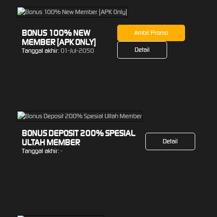
BONUS 100% NEW
Ambil Promo
MEMBER [APK ONLY]
Detail
Tanggal akhir:
01-Jul-2050
BONUS DEPOSIT 200% SPESIAL
ULTAH MEMBER
Detail
Tanggal akhir:
-