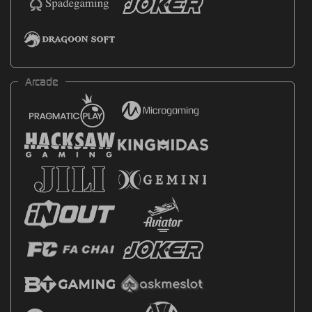
Arcade