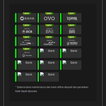
* Selama bank maintenance dan bank offline deposit dan penarikan
tidak dapat diproses