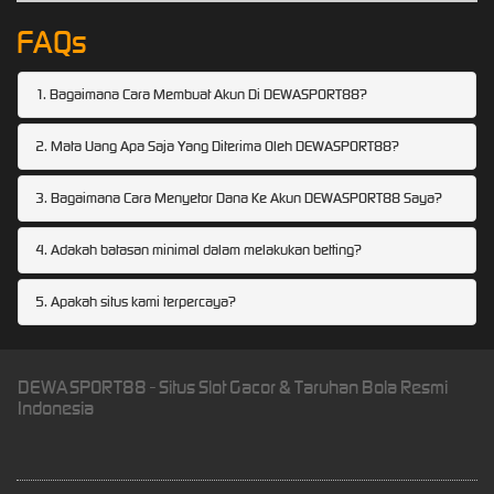
FAQs
1. Bagaimana Cara Membuat Akun Di DEWASPORT88?
2. Mata Uang Apa Saja Yang Diterima Oleh DEWASPORT88?
3. Bagaimana Cara Menyetor Dana Ke Akun DEWASPORT88 Saya?
4. Adakah batasan minimal dalam melakukan betting?
5. Apakah situs kami terpercaya?
DEWASPORT88 - Situs Slot Gacor & Taruhan Bola Resmi
Indonesia