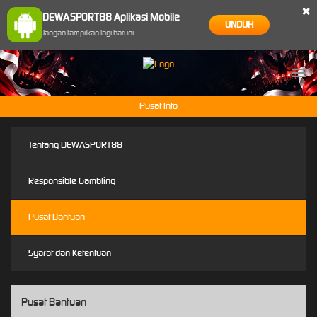
×
DEWASPORT88 Aplikasi Mobile
UNDUH
Jangan tampilkan lagi hari ini
Pusat Info
Tentang DEWASPORT88
Responsible Gambling
Pusat Bantuan
Syarat dan Ketentuan
Pusat Bantuan