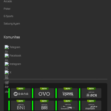
Arcade
Poker
E-Sports
Sabung Ayam
Komunitas
Telegram
Facebook
Instagram
X