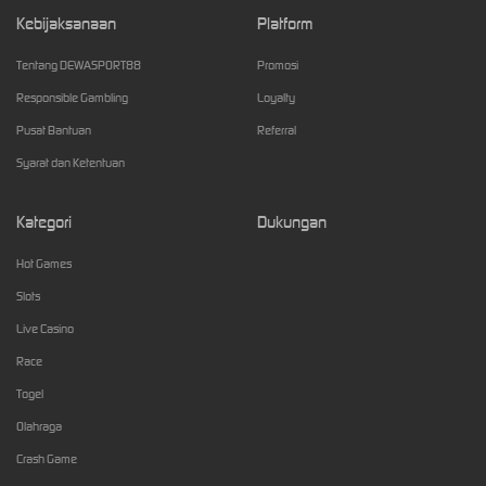
Kebijaksanaan
Platform
Tentang DEWASPORT88
Promosi
Responsible Gambling
Loyalty
Pusat Bantuan
Referral
Syarat dan Ketentuan
Kategori
Dukungan
Hot Games
Slots
Live Casino
Race
Togel
Olahraga
Crash Game